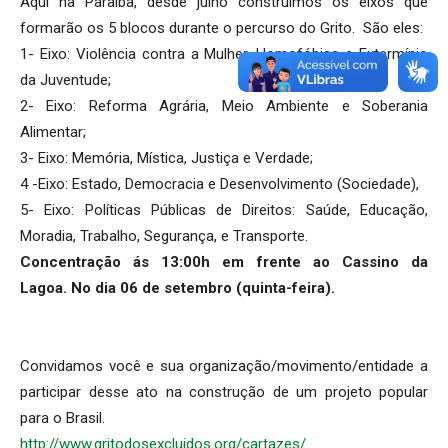
Aqui na Paraíba, desde julho construímos os eixos que
formarão os 5 blocos durante o percurso do Grito. São eles:
1- Eixo: Violência contra a Mulher, Homofóbica e Extermínio
da Juventude;
2- Eixo: Reforma Agrária, Meio Ambiente e Soberania
Alimentar;
3- Eixo: Memória, Mística, Justiça e Verdade;
4 -Eixo: Estado, Democracia e Desenvolvimento (Sociedade),
5- Eixo: Políticas Públicas de Direitos: Saúde, Educação,
Moradia, Trabalho, Segurança, e Transporte.
Concentração ás 13:00h em frente ao Cassino da
Lagoa.
No dia 06 de setembro (quinta-feira).
Convidamos você e sua organização/movimento/entidade a
participar desse ato na construção de um projeto popular
para o Brasil.
http://www.gritodosexcluidos.org/cartazes/