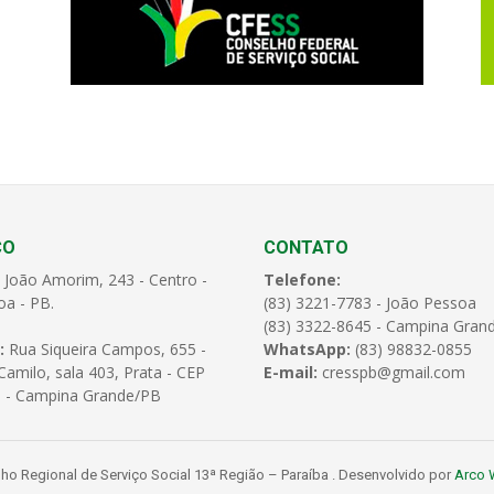
ÇO
CONTATO
 João Amorim, 243 - Centro -
Telefone:
oa - PB.
(83) 3221-7783 - João Pessoa
(83) 3322-8645 - Campina Gran
:
Rua Siqueira Campos, 655 -
WhatsApp:
(83) 98832-0855
amilo, sala 403, Prata - CEP
E-mail:
cresspb@gmail.com
 - Campina Grande/PB
o Regional de Serviço Social 13ª Região – Paraíba . Desenvolvido por
Arco 