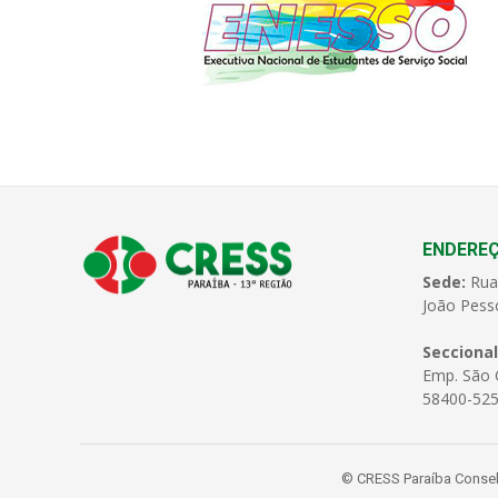
ENDERE
Sede:
Rua
João Pess
Seccional
Emp. São C
58400-525
© CRESS Paraíba Conselh