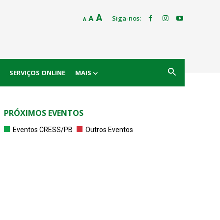
Decrease
Reset
Increase
A
Siga-nos:
A
A
font
font
size.
font
size.
size.
SERVIÇOS ONLINE
MAIS
PRÓXIMOS EVENTOS
Eventos CRESS/PB
Outros Eventos