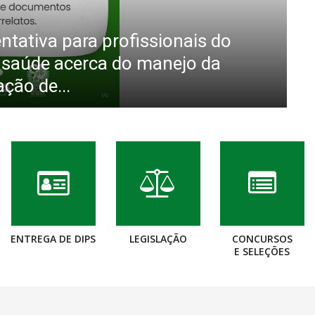
tativa para profissionais do
de saúde acerca do manejo da
V
ção de...
I
ENTREGA DE DIPS
LEGISLAÇÃO
CONCURSOS
E SELEÇÕES