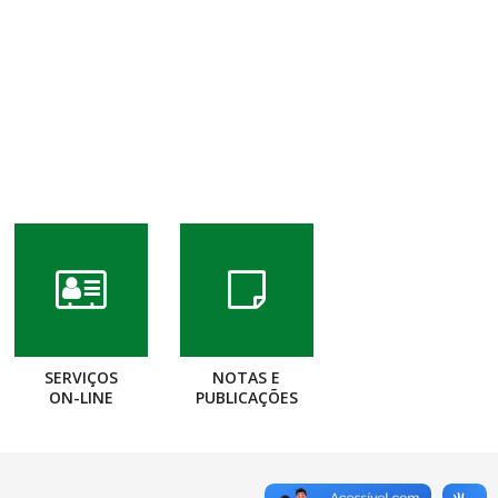
eja as fotos da 1ª Mostra de Experiênci
nterior Paraibano!
SERVIÇOS
NOTAS E
ON-LINE
PUBLICAÇÕES