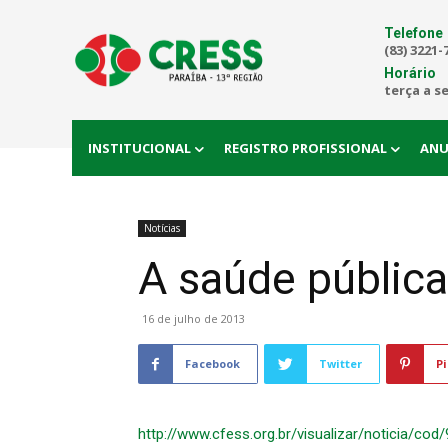
Telefone
(83) 3221-
Horário
terça a s
INSTITUCIONAL
REGISTRO PROFISSIONAL
ANU
Notícias
A saúde pública
16 de julho de 2013
Facebook
Twitter
Pi
http://www.cfess.org.br/visualizar/noticia/cod