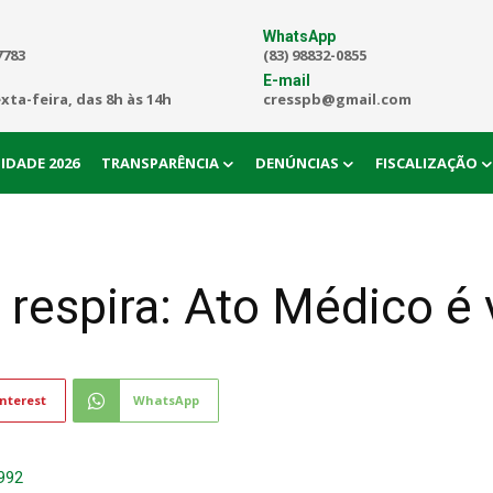
WhatsApp
7783
(83) 98832-0855
E-mail
exta-feira, das 8h às 14h
cresspb@gmail.com
IDADE 2026
TRANSPARÊNCIA
DENÚNCIAS
FISCALIZAÇÃO
 respira: Ato Médico é
nterest
WhatsApp
/992