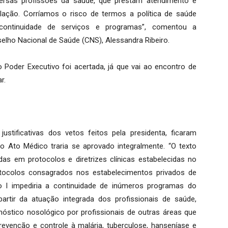
iversas profissões da saúde, que prestam atendimento e
ção. Corríamos o risco de termos a política de saúde
continuidade de serviços e programas”, comentou a
elho Nacional de Saúde (CNS), Alessandra Ribeiro.
 Poder Executivo foi acertada, já que vai ao encontro de
r.
ustificativas dos vetos feitos pela presidenta, ficaram
o Ato Médico traria se aprovado integralmente. “O texto
as em protocolos e diretrizes clínicas estabelecidas no
tocolos consagrados nos estabelecimentos privados de
o I impediria a continuidade de inúmeros programas do
rtir da atuação integrada dos profissionais de saúde,
gnóstico nosológico por profissionais de outras áreas que
venção e controle à malária, tuberculose, hanseníase e