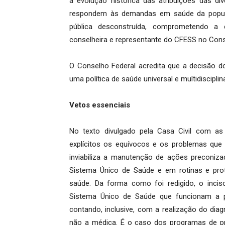
a evolução histórica das atribuições das d
respondem às demandas em saúde da popula
pública desconstruída, comprometendo a 
conselheira e representante do CFESS no Cons
O Conselho Federal acredita que a decisão do
uma política de saúde universal e multidisciplina
Vetos essenciais
No texto divulgado pela Casa Civil com as j
explícitos os equívocos e os problemas que 
inviabiliza a manutenção de ações preconizad
Sistema Único de Saúde e em rotinas e pro
saúde. Da forma como foi redigido, o incis
Sistema Único de Saúde que funcionam a pa
contando, inclusive, com a realização do dia
não a médica. É o caso dos programas de pre