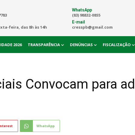
WhatsApp
7783
(83) 98832-0855
E-mail
exta-feira, das 8h às 14h
cresspb@gmail.com
IDADE 2026
TRANSPARÊNCIA
DENÚNCIAS
FISCALIZAÇÃO
ciais Convocam para a
nterest
WhatsApp