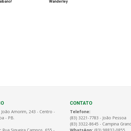
aibano!
Wanderley
ÇO
CONTATO
 João Amorim, 243 - Centro -
Telefone:
oa - PB.
(83) 3221-7783 - João Pessoa
(83) 3322-8645 - Campina Gran
:
Rua Siqueira Campos, 655 -
WhatsApp:
(83) 98832-0855