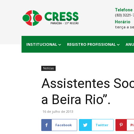
Telefone
(83) 3221-
Horário
terça a s
INSTITUCIONAL
REGISTRO PROFISSIONAL
ANU
Notícias
Assistentes So
a Beira Rio”.
16 de julho de 2013
Facebook
Twitter
Pi