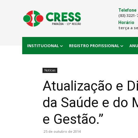
Telefone
(83) 3221-
Horário
terça a s
INSTITUCIONAL
REGISTRO PROFISSIONAL
ANU
Notícias
Atualização e D
da Saúde e do 
e Gestão.”
25 de outubro de 2014