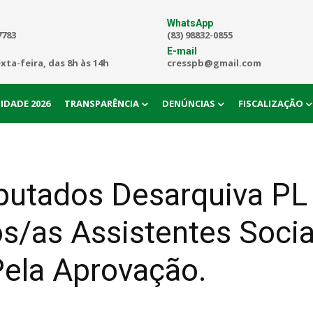
WhatsApp
7783
(83) 98832-0855
E-mail
exta-feira, das 8h às 14h
cresspb@gmail.com
IDADE 2026
TRANSPARÊNCIA
DENÚNCIAS
FISCALIZAÇÃO
putados Desarquiva PL
dos/as Assistentes Soc
Pela Aprovação.