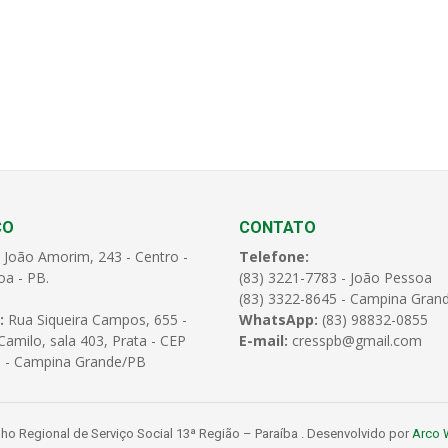
ÇO
CONTATO
 João Amorim, 243 - Centro -
Telefone:
oa - PB.
(83) 3221-7783 - João Pessoa
(83) 3322-8645 - Campina Gran
:
Rua Siqueira Campos, 655 -
WhatsApp:
(83) 98832-0855
amilo, sala 403, Prata - CEP
E-mail:
cresspb@gmail.com
 - Campina Grande/PB
o Regional de Serviço Social 13ª Região – Paraíba . Desenvolvido por
Arco 