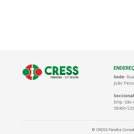
ENDERE
Sede:
Rua
João Pess
Seccional
Emp. São C
58400-525
© CRESS Paraíba Conselh