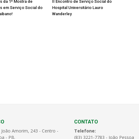
os da 1ª Mostra de
II Encontro de Serviço Social do
s em Serviço Social do
Hospital Universitário Lauro
aibano!
Wanderley
ÇO
CONTATO
 João Amorim, 243 - Centro -
Telefone:
oa - PB.
(83) 3221-7783 - João Pessoa