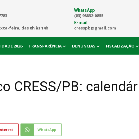
WhatsApp
7783
(83) 98832-0855
E-mail
exta-feira, das 8h às 14h
cresspb@gmail.com
IDADE 2026
TRANSPARÊNCIA
DENÚNCIAS
FISCALIZAÇÃO
co CRESS/PB: calendár
nterest
WhatsApp