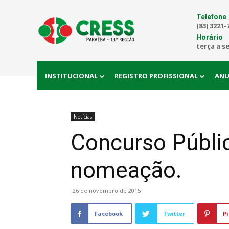
Telefone
(83) 3221-
Horário
terça a s
INSTITUCIONAL
REGISTRO PROFISSIONAL
ANU
Notícias
Concurso Públi
nomeação.
26 de novembro de 2015
Facebook
Twitter
Pi