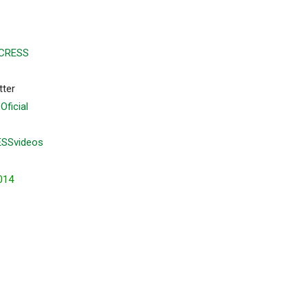
-CRESS
tter
ficial
ESSvideos
014