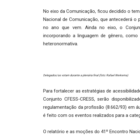
No eixo da Comunicação, ficou decidido o tema
Nacional de Comunicação, que antecederá o pr
no ano que vem. Ainda no eixo, o Conjunto
incorporando a linguagem de gênero, como 
heteronormativa.
Delegados/as votam durante a plenária final (foto: Rafael Werkema)
Para fortalecer as estratégias de acessibilid
Conjunto CFESS-CRESS, serão disponibilizad
regulamentação da profissão (8.662/93) em áu
é feito com os eventos realizados para a categ
O relatório e as moções do 41º Encontro Naci