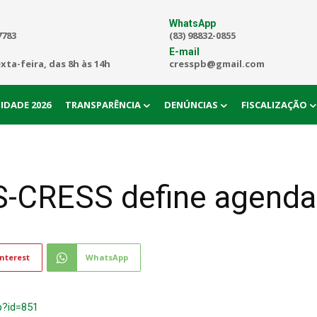
WhatsApp
7783
(83) 98832-0855
E-mail
exta-feira, das 8h às 14h
cresspb@gmail.com
IDADE 2026
TRANSPARÊNCIA
DENÚNCIAS
FISCALIZAÇÃO
-CRESS define agenda
nterest
WhatsApp
p?id=851