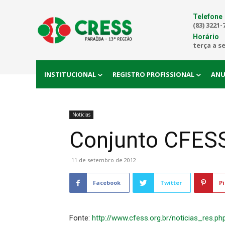
Telefone
(83) 3221-
Horário
terça a s
INSTITUCIONAL
REGISTRO PROFISSIONAL
ANU
Notícias
Conjunto CFESS
11 de setembro de 2012
Facebook
Twitter
Pi
Fonte:
http://www.cfess.org.br/noticias_res.ph