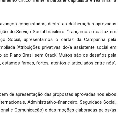
ento crítico frente à barbárie capitalista e reafirmar a
avanços conquistados, dentre as deliberações aprovadas
ção do Serviço Social brasileiro. “Lançamos o cartaz em
iço Social, apresentamos o cartaz da Campanha pela
mpliada ‘Atribuições privativas do/a assistente social em
 ao Plano Brasil sem Crack. Muitos são os desafios pela
 estamos firmes, fortes, atentos e articulados entre nós”,
ambém de apresentação das propostas aprovadas nos eixos
ernacionais, Administrativo-financeiro, Seguridade Social,
ssional e Comunicação) e das moções elaboradas pelos/as