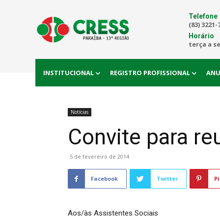
Telefone
(83) 3221-
Horário
terça a s
INSTITUCIONAL
REGISTRO PROFISSIONAL
ANU
Notícias
Convite para r
5 de fevereiro de 2014
Facebook
Twitter
Pi
Aos/às Assistentes Sociais