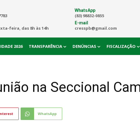
WhatsApp
7783
(83) 98832-0855
E-mail
exta-feira, das 8h às 14h
cresspb@gmail.com
IDADE 2026
TRANSPARÊNCIA
DENÚNCIAS
FISCALIZAÇÃO
eunião na Seccional Ca
nterest
WhatsApp