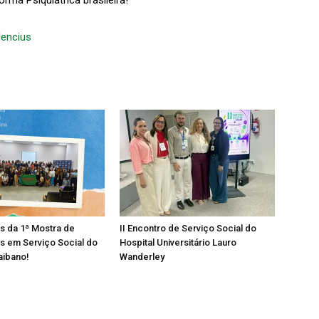
rma Psiquiátrica brasileira!
encius
os da 1ª Mostra de
II Encontro de Serviço Social do
s em Serviço Social do
Hospital Universitário Lauro
aibano!
Wanderley