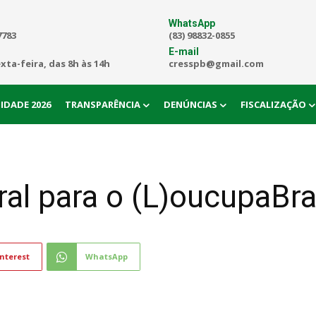
WhatsApp
7783
(83) 98832-0855
E-mail
exta-feira, das 8h às 14h
cresspb@gmail.com
IDADE 2026
TRANSPARÊNCIA
DENÚNCIAS
FISCALIZAÇÃO
l para o (L)oucupaBras
nterest
WhatsApp