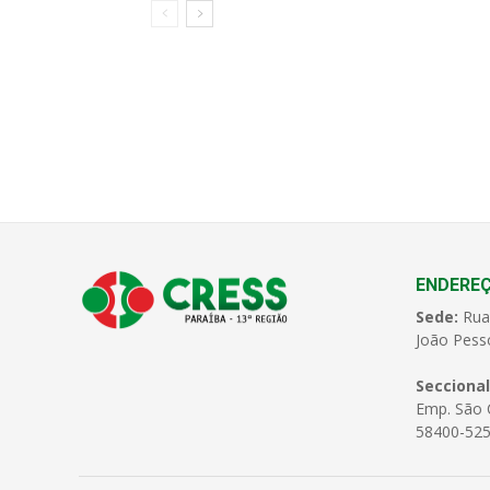
ENDERE
Sede:
Rua
João Pess
Seccional
Emp. São C
58400-525