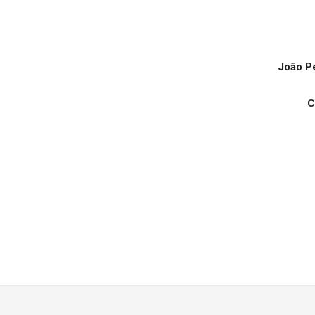
João P
C