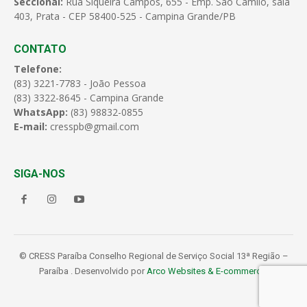
Seccional:
Rua Siqueira Campos, 655 - Emp. São Camilo, sala
403, Prata - CEP 58400-525 - Campina Grande/PB
CONTATO
Telefone:
(83) 3221-7783 - João Pessoa
(83) 3322-8645 - Campina Grande
WhatsApp:
(83) 98832-0855
E-mail:
cresspb@gmail.com
SIGA-NOS
© CRESS Paraíba Conselho Regional de Serviço Social 13ª Região –
Paraíba . Desenvolvido por
Arco Websites & E-commerce
.