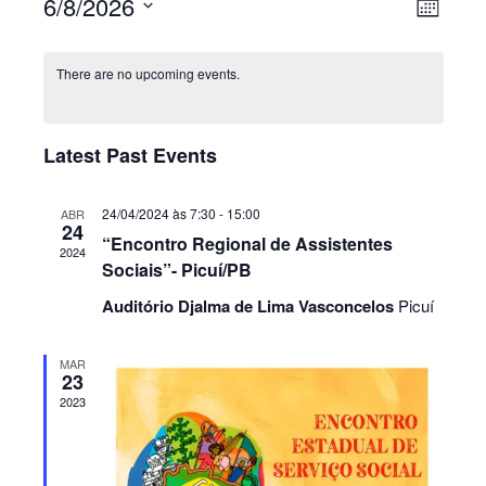
6/8/2026
Even
View
Month
View
Select
Navig
date.
Navig
There are no upcoming events.
Latest Past Events
24/04/2024 às 7:30
-
15:00
ABR
24
“Encontro Regional de Assistentes
2024
Sociais”- Picuí/PB
Auditório Djalma de Lima Vasconcelos
Picuí
MAR
23
2023