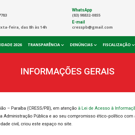
WhatsApp
7783
(83) 98832-0855
E-mail
exta-feira, das 8h às 14h
cresspb@gmail.com
IDADE 2026
TRANSPARÊNCIA
DENÚNCIAS
FISCALIZAÇÃO
INFORMAÇÕES GERAIS
gião – Paraíba (CRESS/PB), em atenção
à Lei de Acesso à Informaç
 a Administração Pública e ao seu compromisso ético-político com 
ade civil, criou este espaço no site.