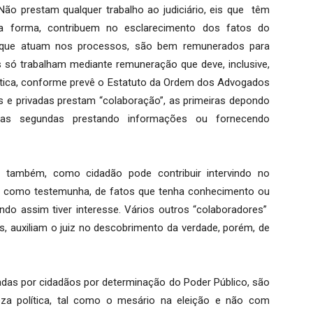
Não prestam qualquer trabalho ao judiciário, eis que têm
ta forma, contribuem no esclarecimento dos fatos do
o, que atuam nos processos, são bem remunerados para
os só trabalham mediante remuneração que deve, inclusive,
 Ética, conforme prevê o Estatuto da Ordem dos Advogados
as e privadas prestam “colaboração”, as primeiras depondo
as segundas prestando informações ou fornecendo
al, também, como cidadão pode contribuir intervindo no
 como testemunha, de fatos que tenha conhecimento ou
do assim tiver interesse. Vários outros “colaboradores”
es, auxiliam o juiz no descobrimento da verdade, porém, de
adas por cidadãos por determinação do Poder Público, são
eza política, tal como o mesário na eleição e não com