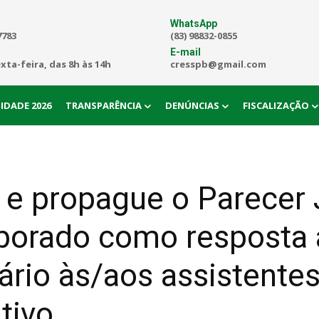
WhatsApp
7783
(83) 98832-0855
E-mail
exta-feira, das 8h às 14h
cresspb@gmail.com
IDADE 2026
TRANSPARÊNCIA
DENÚNCIAS
FISCALIZAÇÃO
e e propague o Parecer
aborado como resposta 
ário às/aos assistentes
tivo.