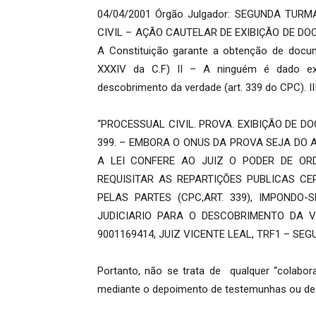
04/04/2001 Órgão Julgador: SEGUNDA TURMA
CIVIL – AÇÃO CAUTELAR DE EXIBIÇÃO DE DOCUM
A Constituição garante a obtenção de documen
XXXIV da C.F) II – A ninguém é dado exi
descobrimento da verdade (art. 339 do CPC). I
“PROCESSUAL CIVIL. PROVA. EXIBIÇÃO DE DO
399. – EMBORA O ONUS DA PROVA SEJA DO 
A LEI CONFERE AO JUIZ O PODER DE ORD
REQUISITAR AS REPARTIÇÕES PUBLICAS C
PELAS PARTES (CPC,ART. 339), IMPOND
JUDICIARIO PARA O DESCOBRIMENTO DA V
9001169414, JUIZ VICENTE LEAL, TRF1 – SEG
Portanto, não se trata de qualquer “colabo
mediante o depoimento de testemunhas ou de