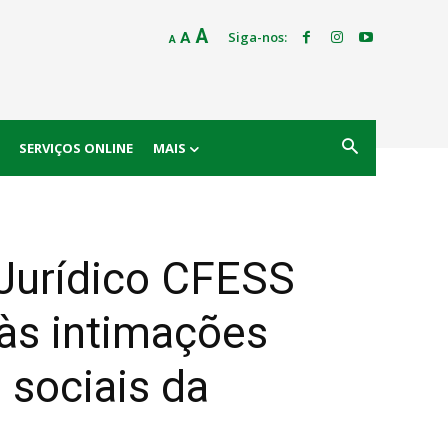
Decrease
Reset
Increase
A
Siga-nos:
A
A
font
font
size.
font
size.
size.
SERVIÇOS ONLINE
MAIS
 Jurídico CFESS
às intimações
 sociais da