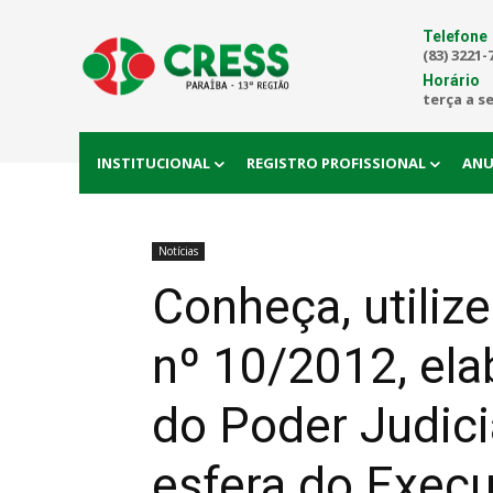
Telefone
(83) 3221-
Horário
terça a s
INSTITUCIONAL
REGISTRO PROFISSIONAL
ANU
Notícias
Conheça, utiliz
nº 10/2012, el
do Poder Judici
esfera do Execu