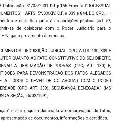
 Publicação: 31/05/2001 DJ p.155 Ementa PROCESSUAL
ENTOS – ARTS. 5º, XXXIV, C.F. e 339 e 844, DO CPC. I –
tos e certidões junto às repartições públicas.(art. 5º,
mir-se de colaborar com o Poder Judiciário para o
II – Negado provimento à remessa.
CUMENTOS. REQUISIÇÃO JUDICIAL. CPC, ARTS. 130, 339 E
AUTOR QUANTO AO FATO CONSTITUTIVO DO SEU DIREITO,
ENAR A REALIZAÇÃO DE PROVAS (CPC, ART. 130) E,
ERTIDÕES PARA DEMONSTRAÇÃO DOS FATOS ALEGADOS
O-SE A TODOS O DEVER DE COLABORAR COM O PODER
ERDADE (CPC ART. 339). SEGURANÇA DENEGADA.” (MS
UNDA SEÇÃO, 25/02/1991)
ração” e sim daquela destinada a comprovação de fatos,
 apresentação de documentos, informações e certidões.