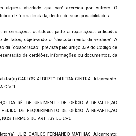
ar em alguma atividade que será exercida por outrem. O
buir de forma limitada, dentro de suas possibilidades.
; informações; certidões, junto a repartições, entidades
o de fatos, objetivando o “descobrimento da verdade”. A
são da “colaboração” prevista pelo artigo 339 do Código de
presentação de certidões, informações ou documentos, da
Relator(a):CARLOS ALBERTO DULTRA CINTRA Julgamento:
RA CÍVEL
ÇO DA RÉ. REQUERIMENTO DE OFÍCIO À REPARTIÇAO
O PEDIDO DE REQUERIMENTO DE OFÍCIO À REPARTIÇAO
 NOS TERMOS DO ART. 339 DO CPC.
Relator(a): JUIZ CARLOS FERNANDO MATHIAS Julgamento: