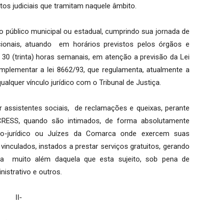
os judiciais que tramitam naquele âmbito.
ço público municipal ou estadual, cumprindo sua jornada de
ionais, atuando em horários previstos pelos órgãos e
30 (trinta) horas semanais, em atenção a previsão da Lei
mplementar a lei 8662/93, que regulamenta, atualmente a
alquer vínculo jurídico com o Tribunal de Justiça.
 assistentes sociais, de reclamações e queixas, perante
/CRESS, quando são intimados, de forma absolutamente
cio-jurídico ou Juízes da Comarca onde exercem suas
vinculados, instados a prestar serviços gratuitos, gerando
a muito além daquela que esta sujeito, sob pena de
istrativo e outros.
II-