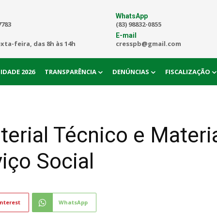
WhatsApp
7783
(83) 98832-0855
E-mail
exta-feira, das 8h às 14h
cresspb@gmail.com
IDADE 2026
TRANSPARÊNCIA
DENÚNCIAS
FISCALIZAÇÃO
erial Técnico e Materia
viço Social
nterest
WhatsApp