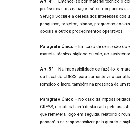
Art. 4º
– Entende-se por material técnico o co
profissional nos espaços sócio-ocupacionais, d
Serviço Social e a defesa dos interesses dos us
pesquisas, projetos, planos, programas sociais,
sociais e outros procedimentos operativos.
Parágrafo Único
– Em caso de demissão ou ex
material técnico, sigiloso ou não, ao assistente 
Art. 5º
– Na impossibilidade de fazê-lo, o mat
ou fiscal do CRESS, para somente vir a ser util
rompido o lacre, também na presença de um r
Parágrafo Único
– No caso da impossibilidad
CRESS, o material será deslacrado pelo assisten
que remeterá, logo em seguida, relatório circ
passará a se responsabilizar pela guarda e sigil