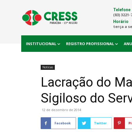
Telefone
(83) 3221-
Horário
terça a s
INSTITUCIONAL
REGISTRO PROFISSIONAL
ANU
Notícias
Lacração do Mat
Sigiloso do Ser
12 de dezembro de 2014
Facebook
Twitter
Pi