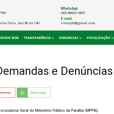
WhatsApp
7783
(83) 98832-0855
E-mail
exta-feira, das 8h às 14h
cresspb@gmail.com
IDADE 2026
TRANSPARÊNCIA
DENÚNCIAS
FISCALIZAÇÃO
emandas e Denúncias
nterest
WhatsApp
ocuradoria Geral do Ministério Público da Paraíba (MPPB),