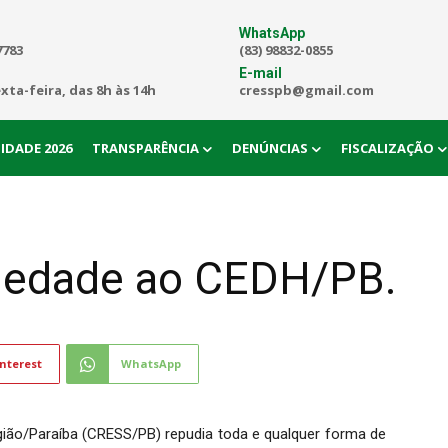
WhatsApp
7783
(83) 98832-0855
E-mail
exta-feira, das 8h às 14h
cresspb@gmail.com
IDADE 2026
TRANSPARÊNCIA
DENÚNCIAS
FISCALIZAÇÃO
riedade ao CEDH/PB.
nterest
WhatsApp
gião/Paraíba (CRESS/PB) repudia toda e qualquer forma de