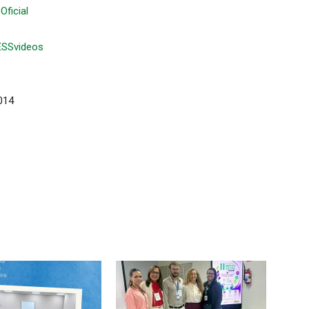
ficial
ESSvideos
014