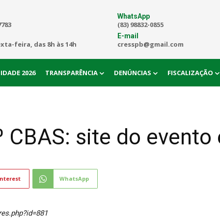
WhatsApp
7783
(83) 98832-0855
E-mail
exta-feira, das 8h às 14h
cresspb@gmail.com
IDADE 2026
TRANSPARÊNCIA
DENÚNCIAS
FISCALIZAÇÃO
º CBAS: site do evento 
nterest
WhatsApp
_res.php?id=881