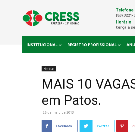
Telefone
(83) 3221-
Horário
terça a s
INSTITUCIONAL
REGISTRO PROFISSIONAL
ANU
Notícias
MAIS 10 VAGAS 
em Patos.
26 de maio de 2013
Facebook
Twitter
Pi