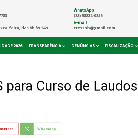
WhatsApp
7783
(83) 98832-0855
E-mail
exta-feira, das 8h às 14h
cresspb@gmail.com
IDADE 2026
TRANSPARÊNCIA
DENÚNCIAS
FISCALIZAÇÃO
para Curso de Laudos
nterest
WhatsApp