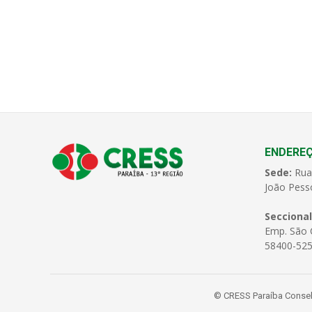
ENDERE
Sede:
Rua
João Pess
Seccional
Emp. São C
58400-525
© CRESS Paraíba Conselh