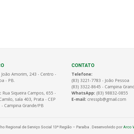
ÇO
CONTATO
 João Amorim, 243 - Centro -
Telefone:
oa - PB.
(83) 3221-7783 - João Pessoa
(83) 3322-8645 - Campina Gran
:
Rua Siqueira Campos, 655 -
WhatsApp:
(83) 98832-0855
amilo, sala 403, Prata - CEP
E-mail:
cresspb@gmail.com
 - Campina Grande/PB
o Regional de Serviço Social 13ª Região – Paraíba . Desenvolvido por
Arco 