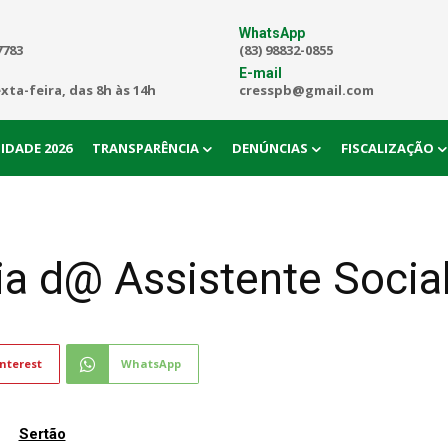
WhatsApp
7783
(83) 98832-0855
E-mail
exta-feira, das 8h às 14h
cresspb@gmail.com
IDADE 2026
TRANSPARÊNCIA
DENÚNCIAS
FISCALIZAÇÃO
a d@ Assistente Socia
nterest
WhatsApp
Sertão