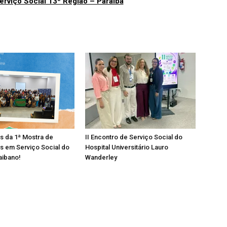
erviço Social 13ª Região – Paraíba
os da 1ª Mostra de
II Encontro de Serviço Social do
s em Serviço Social do
Hospital Universitário Lauro
aibano!
Wanderley