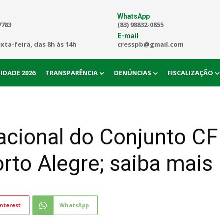
WhatsApp
7783
(83) 98832-0855
E-mail
exta-feira, das 8h às 14h
cresspb@gmail.com
IDADE 2026
TRANSPARÊNCIA
DENÚNCIAS
FISCALIZAÇÃO
acional do Conjunto 
to Alegre; saiba mais
nterest
WhatsApp