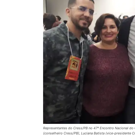
Representantes do Cress/PB no 47º Encontro Nacional do 
(conselheiro Cress/PB), Luciana Batista (vice-presidente Cr