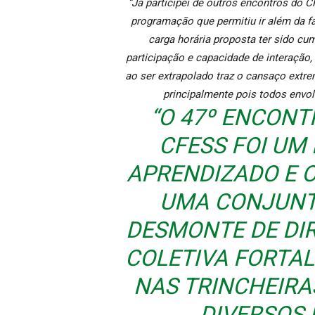
“Já participei de outros encontros do 
programação que permitiu ir além da f
carga horária proposta ter sido cu
participação e capacidade de interação, 
ao ser extrapolado traz o cansaço extre
principalmente pois todos envol
“O 47º ENCONT
CFESS FOI UM
APRENDIZADO E 
UMA CONJUNT
DESMONTE DE DI
COLETIVA FORTA
NAS TRINCHEIR
DIVERSOS 