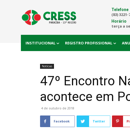
Telefone
(83) 3221-
Horário
terça a s
INSTITUCIONAL
REGISTRO PROFISSIONAL
ANU
Notícias
47º Encontro N
acontece em Por
4 de outubro de 2018
Facebook
Twitter
Pi