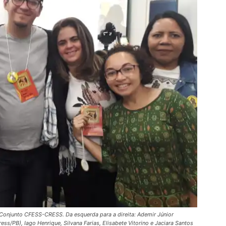
Conjunto CFESS-CRESS. Da esquerda para a direita: Ademir Júnior
ess/PB), Iago Henrique, Silvana Farias, Elisabete Vitorino e Jaciara Santos