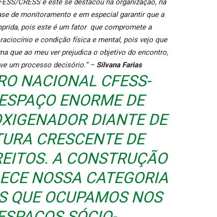
CFESS/CRESS e este se destacou na organização, na
ase de monitoramento e em especial garantir que a
mprida, pois este é um fator que compromete a
raciocínio e condição física e mental, pois vejo que
ma que ao meu ver prejudica o objetivo do encontro,
ve um processo decisório.”
–
Silvana Farias
RO NACIONAL CFESS-
 ESPAÇO ENORME DE
OXIGENADOR DIANTE DE
URA CRESCENTE DE
REITOS. A CONSTRUÇÃO
LECE NOSSA CATEGORIA
AS QUE OCUPAMOS NOS
ESPAÇOS SÓCIO-