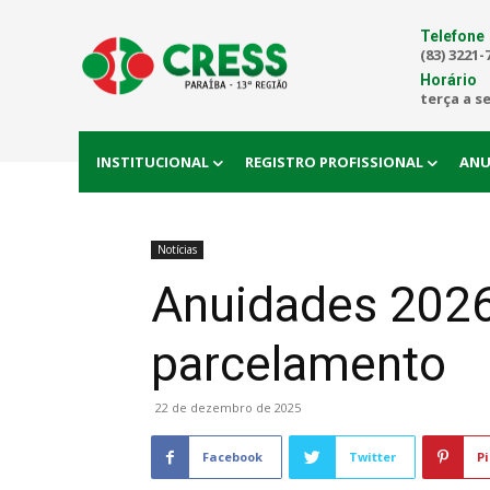
Telefone
(83) 3221-
Horário
terça a s
INSTITUCIONAL
REGISTRO PROFISSIONAL
ANU
Notícias
Anuidades 2026 
parcelamento
22 de dezembro de 2025
Facebook
Twitter
Pi