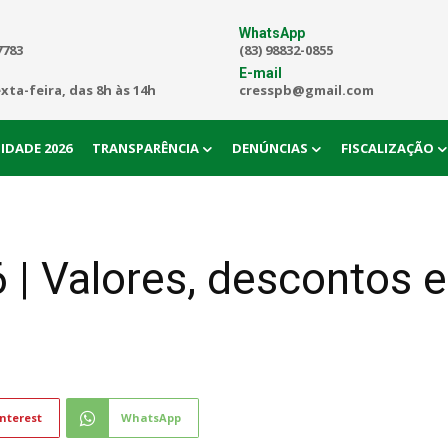
WhatsApp
7783
(83) 98832-0855
E-mail
exta-feira, das 8h às 14h
cresspb@gmail.com
IDADE 2026
TRANSPARÊNCIA
DENÚNCIAS
FISCALIZAÇÃO
| Valores, descontos 
nterest
WhatsApp