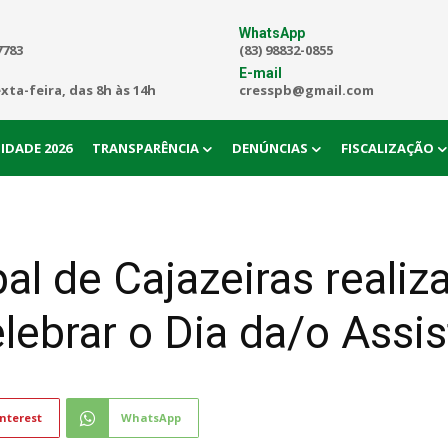
WhatsApp
7783
(83) 98832-0855
E-mail
exta-feira, das 8h às 14h
cresspb@gmail.com
IDADE 2026
TRANSPARÊNCIA
DENÚNCIAS
FISCALIZAÇÃO
l de Cajazeiras realiz
elebrar o Dia da/o Assis
nterest
WhatsApp