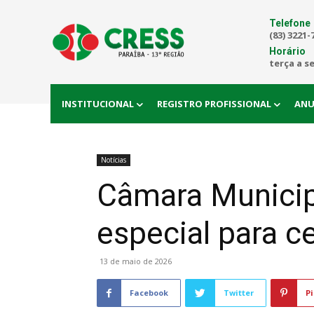
Telefone
(83) 3221-
Horário
terça a s
INSTITUCIONAL
REGISTRO PROFISSIONAL
ANU
Notícias
Câmara Municipa
especial para c
13 de maio de 2026
Facebook
Twitter
Pi