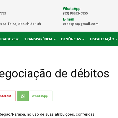
WhatsApp
7783
(83) 98832-0855
E-mail
exta-feira, das 8h às 14h
cresspb@gmail.com
IDADE 2026
TRANSPARÊNCIA
DENÚNCIAS
FISCALIZAÇÃO
gociação de débitos
nterest
WhatsApp
Região/Paraíba, no uso de suas atribuições, conferidas