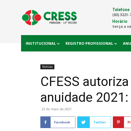
Telefone
(83) 3221-
Horário
terça a s
INSTITUCIONAL
REGISTRO PROFISSIONAL
ANU
Notícias
CFESS autoriza
anuidade 2021: 
23 de maio de 2021
Facebook
Twitter
Pi