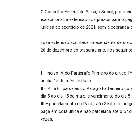
O Conselho Federal de Serviço Social, por mei
excepcional, a extensão dos prazos para o pa
jurídica do exercício de 2021, sem a cobrança d
Essa extensão acontece independente de solici
20 de dezembro do presente ano, nos seguint
I – inciso IV do Parágrafo Primeiro do artigo 1
ao dia 15 do mês de maio.
II – 4ª a 6ª parcelas do Parágrafo Terceiro do 
dia 5 ao dia 15 de maio; e vencimento do dia 5 a
III – parcelamento do Parágrafo Sexto do arti
paga em cota única e não parcelada até o 5º dia
vezes.