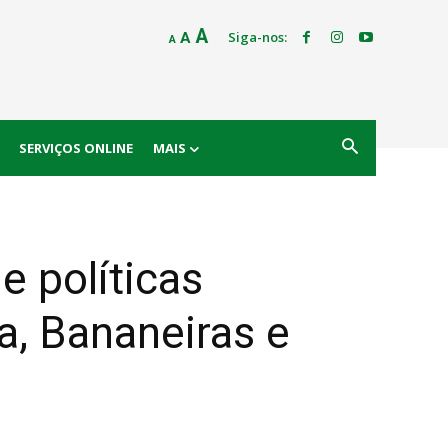
Decrease
Reset
Increase
A
Siga-nos:
A
A
font
font
size.
font
size.
size.
SERVIÇOS ONLINE
MAIS
e políticas
a, Bananeiras e