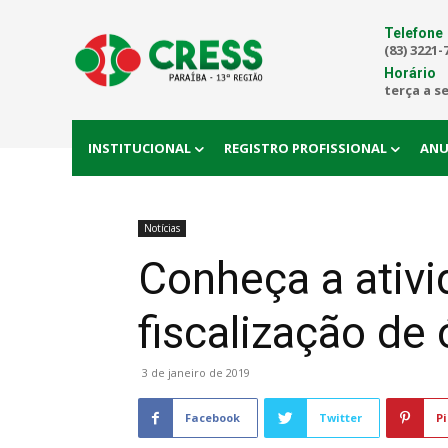
Telefone
(83) 3221-
Horário
terça a s
INSTITUCIONAL
REGISTRO PROFISSIONAL
ANU
Notícias
Conheça a ativi
fiscalização de
3 de janeiro de 2019
Facebook
Twitter
Pi