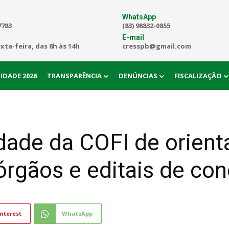
WhatsApp
7783
(83) 98832-0855
E-mail
exta-feira, das 8h às 14h
cresspb@gmail.com
IDADE 2026
TRANSPARÊNCIA
DENÚNCIAS
FISCALIZAÇÃO
dade da COFI de orient
 órgãos e editais de co
nterest
WhatsApp