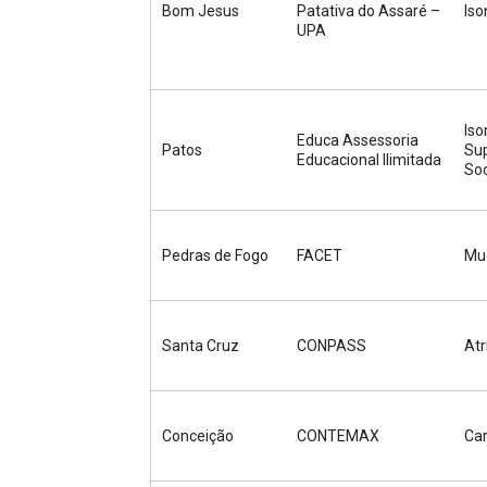
Bom Jesus
Patativa do Assaré –
Iso
UPA
Iso
Educa Assessoria
Patos
Sup
Educacional Ilimitada
Soc
Pedras de Fogo
FACET
Mud
Santa Cruz
CONPASS
Atr
Conceição
CONTEMAX
Car