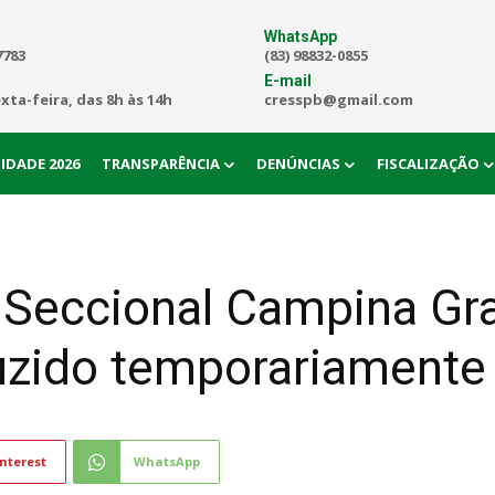
WhatsApp
7783
(83) 98832-0855
E-mail
exta-feira, das 8h às 14h
cresspb@gmail.com
IDADE 2026
TRANSPARÊNCIA
DENÚNCIAS
FISCALIZAÇÃO
eccional Campina Gra
uzido temporariamente
nterest
WhatsApp