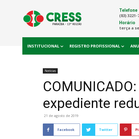
Telefone
(83) 3221-
Horário
terça a s
INSTITUCIONAL
REGISTRO PROFISSIONAL
ANU
Notícias
COMUNICADO: S
expediente red
21 de agosto de 2019
Facebook
Twitter
Pi