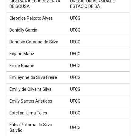
CÍCERA NAIÉCIA BEZERRA
UNESA- UNIVERSIDADE
DE SOUSA
ESTÁCIO DE SÁ
Cleonice Peixoto Alves
UFCG
Danielly Garcia
UFCG
Danubia Catanao da Silva
UFCG
Edjane Mariz
UFCG
Emile Naiane
UFCG
Emileynne da Silva Freire
UFCG
Emilly de Oliveira Silva
UFCG
Emily Santos Aristides
UFCG
Estefani Lima Teles
UFCG
Fábia Palloma da Silva
UFCG
Galvão