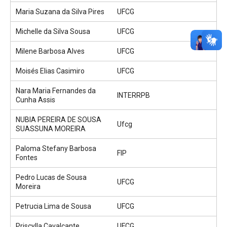
Maria Suzana da Silva Pires
UFCG
Michelle da Silva Sousa
UFCG
Milene Barbosa Alves
UFCG
Moisés Elias Casimiro
UFCG
Nara Maria Fernandes da
INTERRPB
Cunha Assis
NUBIA PEREIRA DE SOUSA
Ufcg
SUASSUNA MOREIRA
Paloma Stefany Barbosa
FIP
Fontes
Pedro Lucas de Sousa
UFCG
Moreira
Petrucia Lima de Sousa
UFCG
Priscylla Cavalcante
UFCG