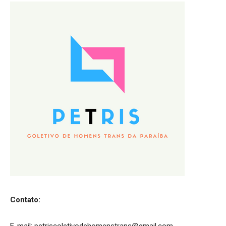
Contato:
E-mail:
petriscoletivodehomenstrans@gmail.com