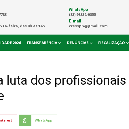
WhatsApp
7783
(83) 98832-0855
E-mail
exta-feira, das 8h às 14h
cresspb@gmail.com
IDADE 2026
TRANSPARÊNCIA
DENÚNCIAS
FISCALIZAÇÃO
luta dos profissionai
e
nterest
WhatsApp