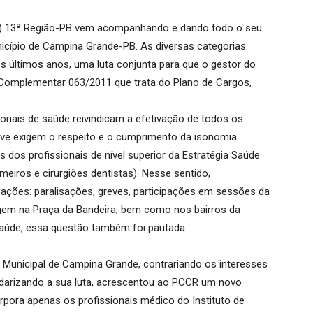
SS) 13ª Região-PB vem acompanhando e dando todo o seu
nicípio de Campina Grande-PB. As diversas categorias
s últimos anos, uma luta conjunta para que o gestor do
i Complementar 063/2011 que trata do Plano de Cargos,
sionais de saúde reivindicam a efetivação de todos os
sive exigem o respeito e o cumprimento da isonomia
s dos profissionais de nível superior da Estratégia Saúde
meiros e cirurgiões dentistas). Nesse sentido,
izações: paralisações, greves, participações em sessões da
gem na Praça da Bandeira, bem como nos bairros da
 Saúde, essa questão também foi pautada.
Municipal de Campina Grande, contrariando os interesses
ndarizando a sua luta, acrescentou ao PCCR um novo
rpora apenas os profissionais médico do Instituto de