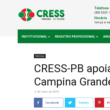
Telefone
(83) 3221-
Horário
terça a s
INSTITUCIONAL
REGISTRO PROFISSIONAL
ANU
Notícias
CRESS-PB apoia 
Campina Grand
2 de maio de 2016
Facebook
Twitter
Pi