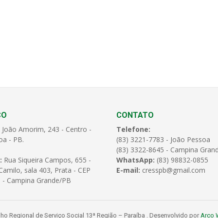
ÇO
CONTATO
 João Amorim, 243 - Centro -
Telefone:
oa - PB.
(83) 3221-7783 - João Pessoa
(83) 3322-8645 - Campina Gran
:
Rua Siqueira Campos, 655 -
WhatsApp:
(83) 98832-0855
amilo, sala 403, Prata - CEP
E-mail:
cresspb@gmail.com
 - Campina Grande/PB
o Regional de Serviço Social 13ª Região – Paraíba . Desenvolvido por
Arco 