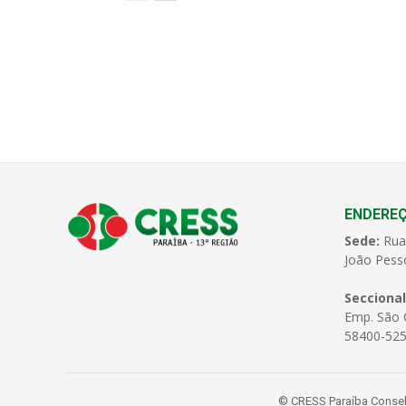
ENDERE
Sede:
Rua
João Pess
Seccional
Emp. São C
58400-525
© CRESS Paraíba Conselh