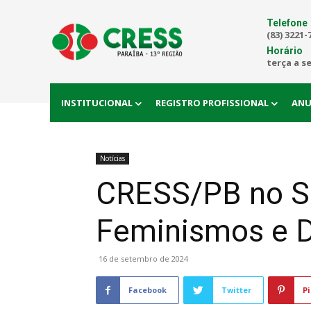
Telefone
(83) 3221-
Horário
terça a s
INSTITUCIONAL
REGISTRO PROFISSIONAL
ANU
Notícias
CRESS/PB no Se
Feminismos e D
16 de setembro de 2024
Facebook
Twitter
Pi