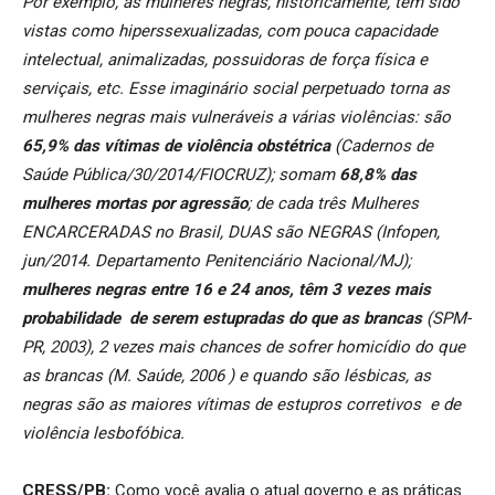
Por exemplo, as mulheres negras, historicamente, tem sido
vistas como hiperssexualizadas, com pouca capacidade
intelectual, animalizadas, possuidoras de força física e
serviçais, etc. Esse imaginário social perpetuado torna as
mulheres negras mais vulneráveis a várias violências: são
65,9% das vítimas de violência obstétrica
(Cadernos de
Saúde Pública/30/2014/FIOCRUZ); somam
68,8% das
mulheres mortas por agressão
; de cada três Mulheres
ENCARCERADAS no Brasil, DUAS são NEGRAS (Infopen,
jun/2014. Departamento Penitenciário Nacional/MJ);
mulheres negras entre 16 e 24 anos, têm 3 vezes mais
probabilidade de serem estupradas do que as brancas
(SPM-
PR, 2003), 2 vezes mais chances de sofrer homicídio do que
as brancas (M. Saúde, 2006 ) e quando são lésbicas, as
negras são as maiores vítimas de estupros corretivos e de
violência lesbofóbica.
CRESS/PB:
Como você avalia o atual governo e as práticas