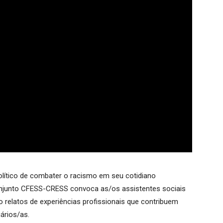
olítico de combater o racismo em seu cotidiano
o Conjunto CFESS-CRESS convoca as/os assistentes sociais
o relatos de experiências profissionais que contribuem
uários/as.