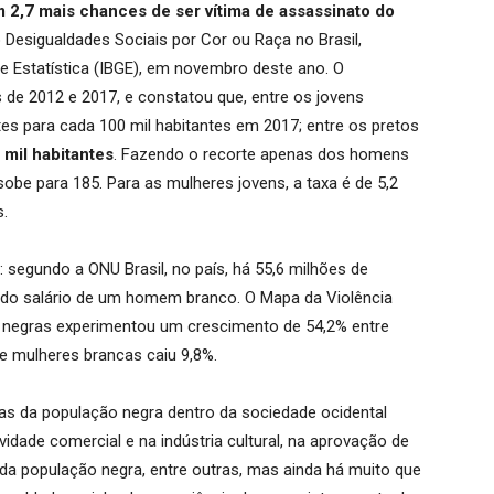
 2,7 mais chances de ser vítima de assassinato do
Desigualdades Sociais por Cor ou Raça no Brasil,
a e Estatística (IBGE), em novembro deste ano. O
s de 2012 e 2017, e constatou que, entre os jovens
tes para cada 100 mil habitantes em 2017; entre os pretos
 mil habitantes
. Fazendo o recorte apenas dos homens
sobe para 185. Para as mulheres jovens, a taxa é de 5,2
s.
: segundo a ONU Brasil, no país, há 55,6 milhões de
do salário de um homem branco. O Mapa da Violência
 negras experimentou um crescimento de 54,2% entre
e mulheres brancas caiu 9,8%.
as da população negra dentro da sociedade ocidental
dade comercial e na indústria cultural, na aprovação de
de da população negra, entre outras, mas ainda há muito que