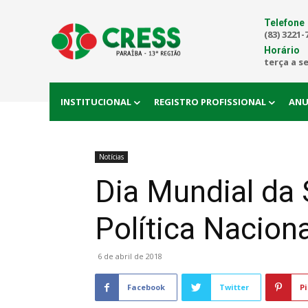
Telefone
(83) 3221-
Horário
terça a s
INSTITUCIONAL
REGISTRO PROFISSIONAL
ANU
Notícias
Dia Mundial da
Política Nacion
6 de abril de 2018
Facebook
Twitter
Pi