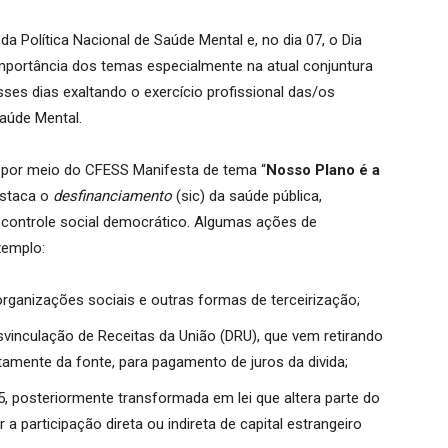
a Política Nacional de Saúde Mental e, no dia 07, o Dia
mportância dos temas especialmente na atual conjuntura
sses dias exaltando o exercício profissional das/os
aúde Mental.
, por meio do CFESS Manifesta de tema “
Nosso Plano é a
estaca o
desfinanciamento
(sic) da saúde pública,
 o controle social democrático. Algumas ações de
xemplo:
organizações sociais e outras formas de terceirização;
inculação de Receitas da União (DRU), que vem retirando
tamente da fonte, para pagamento de juros da divida;
, posteriormente transformada em lei que altera parte do
 a participação direta ou indireta de capital estrangeiro