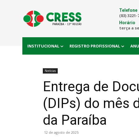
Telefone
(83) 3221-
Horário
terça a s
INSTITUCIONAL
REGISTRO PROFISSIONAL
ANU
Notícias
Entrega de Doc
(DIPs) do mês d
da Paraíba
12 de agosto de 2025