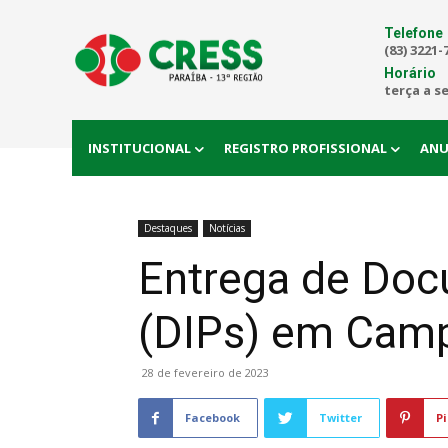
Telefone
(83) 3221-
Horário
terça a s
INSTITUCIONAL
REGISTRO PROFISSIONAL
ANU
Destaques
Notícias
Entrega de Doc
(DIPs) em Camp
28 de fevereiro de 2023
Facebook
Twitter
Pi