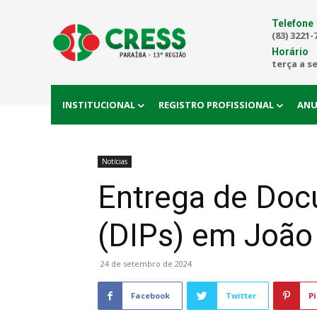
Telefone
(83) 3221-
Horário
terça a s
INSTITUCIONAL
REGISTRO PROFISSIONAL
ANU
Notícias
Entrega de Doc
(DIPs) em João
24 de setembro de 2024
Facebook
Twitter
Pi