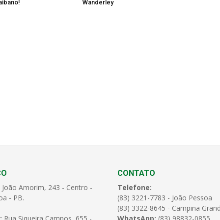
aibano!
Wanderley
ÇO
CONTATO
 João Amorim, 243 - Centro -
Telefone:
oa - PB.
(83) 3221-7783 - João Pessoa
(83) 3322-8645 - Campina Gran
:
Rua Siqueira Campos, 655 -
WhatsApp:
(83) 98832-0855