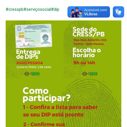
#cresspb
#serviçosocial
#dip