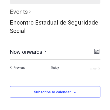
Events
Encontro Estadual de Seguridade
Social
Now onwards
Even
View
List
View
Select
Navig
date.
Navig
Events
Previous
Today
Next
Events
Subscribe to calendar