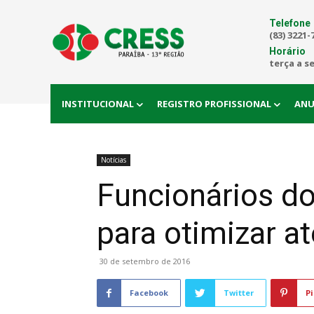
Telefone
(83) 3221-
Horário
terça a s
INSTITUCIONAL
REGISTRO PROFISSIONAL
ANU
Notícias
Funcionários d
para otimizar a
30 de setembro de 2016
Facebook
Twitter
Pi