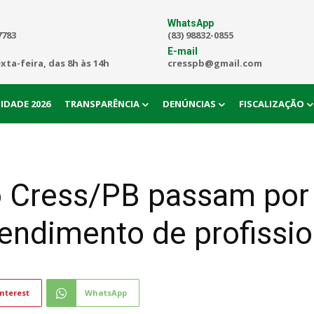
WhatsApp
7783
(83) 98832-0855
E-mail
exta-feira, das 8h às 14h
cresspb@gmail.com
IDADE 2026
TRANSPARÊNCIA
DENÚNCIAS
FISCALIZAÇÃO
o Cress/PB passam por
tendimento de profissio
nterest
WhatsApp