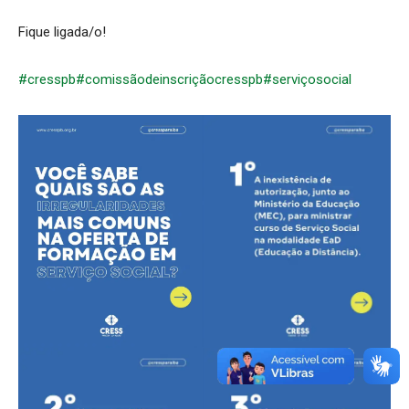
Fique ligada/o!
#cresspb
#comissãodeinscriçãocresspb
#serviçosocial