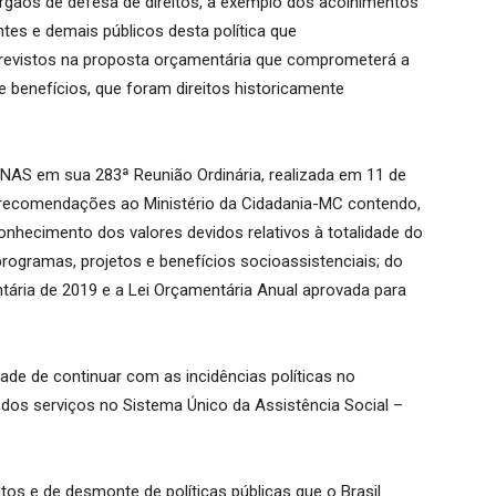
órgãos de defesa de direitos, a exemplo dos acolhimentos
ntes e demais públicos desta política que
revistos na proposta orçamentária que comprometerá a
 benefícios, que foram direitos historicamente
CNAS em sua 283ª Reunião Ordinária, realizada em 11 de
recomendações ao Ministério da Cidadania-MC contendo,
econhecimento dos valores devidos relativos à totalidade do
programas, projetos e benefícios socioassistenciais; do
ria de 2019 e a Lei Orçamentária Anual aprovada para
de de continuar com as incidências políticas no
 dos serviços no Sistema Único da Assistência Social –
itos e de desmonte de políticas públicas que o Brasil