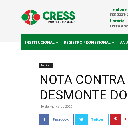
Telefone
(83) 3221-
Horário
terça a s
INSTITUCIONAL
REGISTRO PROFISSIONAL
ANU
Notícias
NOTA CONTRA A
DESMONTE DO
10 de março de 2020
Facebook
Twitter
Pi