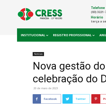
Telefone
(83) 3221-
Horário
terça a s
INSTITUCIONAL
REGISTRO PROFISSIONAL
ANU
Notícias
Nova gestão do
celebração do D
20 de maio de 2023
Facebook
Twitter
Pi