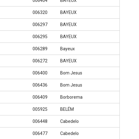
006404
BAYEUX
006320
BAYEUX
006297
BAYEUX
006295
BAYEUX
006289
Bayeux
006272
BAYEUX
006400
Bom Jesus
006436
Bom Jesus
006409
Borborema
005925
BELÉM
006448
Cabedelo
006477
Cabedelo