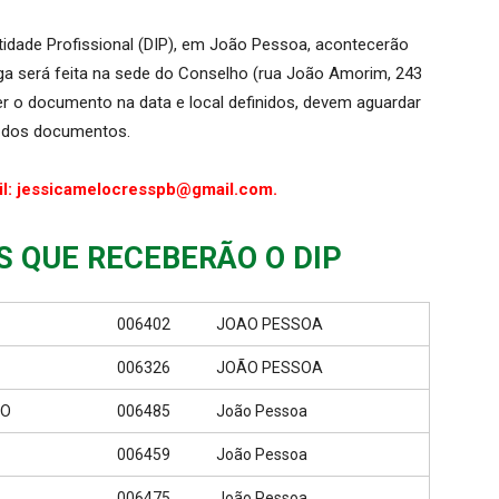
idade Profissional (DIP), em João Pessoa, acontecerão
ga será feita na sede do Conselho (rua João Amorim, 243
r o documento na data e local definidos, devem aguardar
o dos documentos.
il: jessicamelocresspb@gmail.com.
S QUE RECEBERÃO O DIP
006402
JOAO PESSOA
006326
JOÃO PESSOA
DO
006485
João Pessoa
006459
João Pessoa
006475
João Pessoa