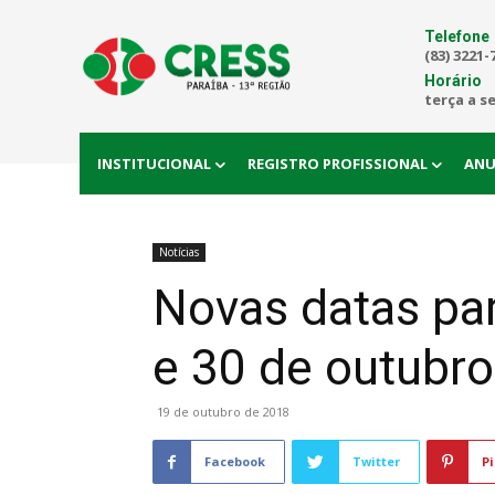
Telefone
(83) 3221-
Horário
terça a s
INSTITUCIONAL
REGISTRO PROFISSIONAL
ANU
Notícias
Novas datas pa
e 30 de outubro
19 de outubro de 2018
Facebook
Twitter
Pi