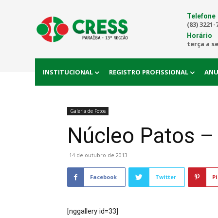
Telefone
(83) 3221-
Horário
terça a s
INSTITUCIONAL
REGISTRO PROFISSIONAL
ANU
Galeria de Fotos
Núcleo Patos –
14 de outubro de 2013
Facebook
Twitter
Pi
[nggallery id=33]