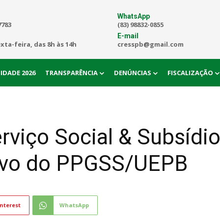
WhatsApp
7783
(83) 98832-0855
E-mail
exta-feira, das 8h às 14h
cresspb@gmail.com
IDADE 2026
TRANSPARÊNCIA
DENÚNCIAS
FISCALIZAÇÃO
viço Social & Subsídio
tivo do PPGSS/UEPB
nterest
WhatsApp