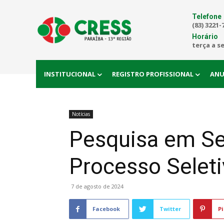
Telefone
(83) 3221-
Horário
terça a s
INSTITUCIONAL
REGISTRO PROFISSIONAL
ANU
Notícias
Pesquisa em Ser
Processo Sele
7 de agosto de 2024
Facebook
Twitter
Pi