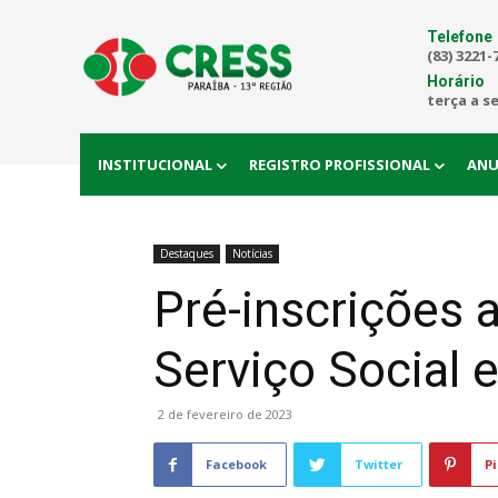
Telefone
(83) 3221-
Horário
terça a s
INSTITUCIONAL
REGISTRO PROFISSIONAL
ANU
Destaques
Notícias
Pré-inscrições 
Serviço Social 
2 de fevereiro de 2023
Facebook
Twitter
Pi