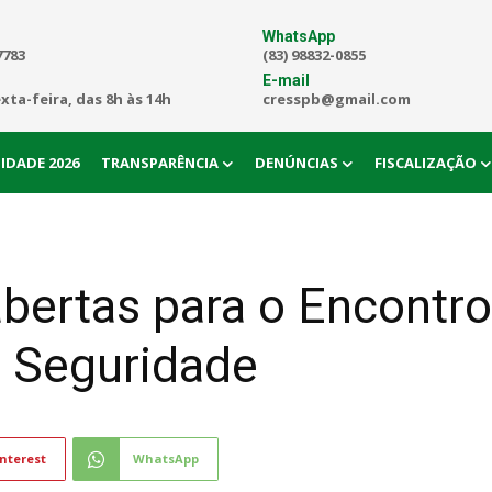
WhatsApp
7783
(83) 98832-0855
E-mail
exta-feira, das 8h às 14h
cresspb@gmail.com
IDADE 2026
TRANSPARÊNCIA
DENÚNCIAS
FISCALIZAÇÃO
abertas para o Encontr
e Seguridade
nterest
WhatsApp